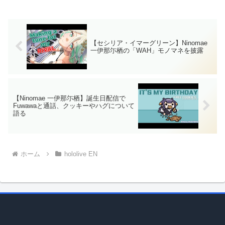
ら"feeding"を認め、視聴者である
ソードを披露しました。アニメの
Gremsに繰り返し"carry...
話題でNinomae イナが思わず
PONな一面を見せて...
【セシリア・イマーグリーン】Ninomae
一伊那尓栖の「WAH」モノマネを披露
【Ninomae 一伊那尓栖】誕生日配信で
Fuwawaと通話、クッキーやハグについて
語る
ホーム
hololive EN