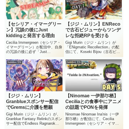
M...
【セシリア・イマーグリー
【ジジ・ムリン】ENReco
ン】冗談の後にJust
で古石ビジューからツンデ
kiddingと発言する理由
レな拒絶RPを受ける
Cecilia Immergreen（セシリア・
Gigi Murin（ジジ・ムリン）が
イマーグリーン）が配信中、自身
「ENigmatic Recollection」の配
の冗談の後に必ず「Just
信にて、Koseki Bijou（古石ビジ
kidding」と付け加える理由につ
ュー）からツンデレでエッジの効
いて語りました。リスナーを悲し
いたRPを受ける場面がありまし
hololive EN
hololive EN
ませないための、彼女なりの配慮
た。電話で待たされたビジューが
が明かされています。Cecilia I...
拗ねてしまい、Go...
【ジジ・ムリン】
【Ninomae 一伊那尓栖】
Granblueスポンサー配信
Ceciliaとの食事中にアニメ
でGremsに介護を懇願
の話題でPONを発揮
Gigi Murin（ジジ・ムリン）が、
Ninomae Ninomae Ina'nis（一伊
Granblue Fantasy Relinkのスポン
那尓栖）が配信にて、Cecilia
サー配信でEndless Ragnarokの
Immergreen（セシリア・イマー
デモに挑戦しました。開幕から自
グリーン）と食事をした際のエピ