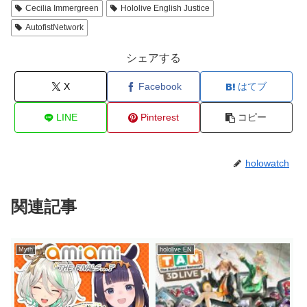
Cecilia Immergreen
Hololive English Justice
AutofistNetwork
シェアする
X
Facebook
はてブ
LINE
Pinterest
コピー
holowatch
関連記事
Myth
hololive EN