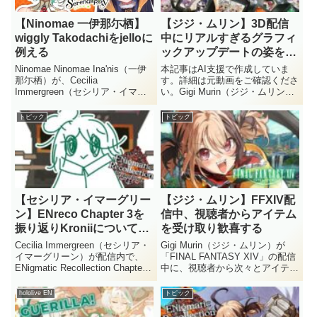
【Ninomae 一伊那尓栖】
【ジジ・ムリン】3D配信
wiggly Takodachiをjelloに
中にリアルすぎるグラフィ
例える
ックアップデートの姿を披
露
Ninomae Ninomae Ina'nis（一伊
本記事はAI支援で作成していま
那尓栖）が、Cecilia
す。詳細は元動画をご確認くださ
Immergreen（セシリア・イマー
い。Gigi Murin（ジジ・ムリン）
グリーン）によってリギングされ
がCecilia Immergreen（セシリ
たwiggly Takodachiを"jello"に例
ア・イマーグリーン）との3D配
トピック
トピック
えました。配信中に「今すぐゼリ
信中に、リアルなグラフィックア
ーが食べ...
ップデートと称した姿を披露しま
した...
【セシリア・イマーグリー
【ジジ・ムリン】FFXIV配
ン】ENreco Chapter 3を
信中、視聴者からアイテム
振り返りKroniiについて語
を受け取り歓喜する
る
Cecilia Immergreen（セシリア・
Gigi Murin（ジジ・ムリン）が
イマーグリーン）が配信内で、
「FINAL FANTASY XIV」の配信
ENigmatic Recollection Chapter 3
中に、視聴者から次々とアイテム
の振り返りを行いました。特にお
を受け取る場面がありました。ゲ
気に入りだったシーンや、Ouro
ーム内でFCを設立した彼女は、
hololive EN
トピック
Kronii（オーロ・クロニー）と
ファンからの贈り物に対してユニ
の...
ークな反応を見せています。Gigi