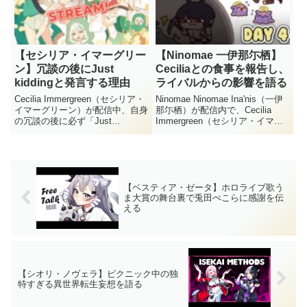
係を築いてい...
【セシリア・イマーグリー
【Ninomae 一伊那尓栖】
ン】冗談の後にJust
Ceciliaとの食事を報告し、
kiddingと発言する理由
ライバルからの影響を語る
Cecilia Immergreen（セシリア・
Ninomae Ninomae Ina'nis（一伊
イマーグリーン）が配信中、自身
那尓栖）が配信内で、Cecilia
の冗談の後に必ず「Just
Immergreen（セシリア・イマー
kidding」と付け加える理由につ
グリーン）とオフラインで食事に
いて語りました。リスナーを悲し
行ったエピソードを明かしまし
ませないための、彼女なりの配慮
た。自身の中に芽生えた不満につ
が明かされています。Cecilia I...
いて、ライバルからの影響を...
【ベスティア・ゼータ】ホロライブ歌う
ま大賞の舞台裏で兎田ぺこらに感謝を伝
える
【シオリ・ノヴェラ】ピクニック中の独
特すぎる異世界転生妄想を語る