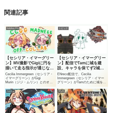
関連記事
hololive EN
トピック
【セシリア・イマーグリー
【セシリア・イマーグリー
ン】MV撮影でGigiに円を
ン】配信でTamに城を建
描いて走る指示が通じなか
設、キャラを保てず2城を
った裏話を語る
約束
Cecilia Immergreen（セシリア・
ENreco配信で、Cecilia
イマーグリーン）がGigi
Immergreen（セシリア・イマー
Murin（ジジ・ムリン）とのオフ
グリーン）がTamのために城を建
コラボ配信にて、「CCGG
てた場面が話題になっています。
MADNESS」のMV撮影時の裏話
キャラクターを保てず崩れてしま
Justice
Myth
を明かしました。ブルースクリー
う一幕や、2つ目の城まで引き受
ンスタジオでの撮影中、「円を描
ける展開が注目を集めました。
いて走る...
Cecilia ...