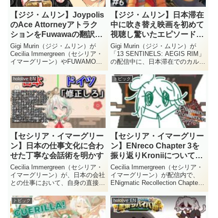
【ジジ・ムリン】Joypolis
【ジジ・ムリン】日本滞在
のAce Attorneyアトラク
中に吹き替え映画を初めて
ションをFuwawaの翻訳で
視聴し驚いたエピソードを
攻略したと語る
語る
Gigi Murin（ジジ・ムリン）が
Gigi Murin（ジジ・ムリン）が
Cecilia Immergreen（セシリア・
「13 SENTINELS: AEGIS RIM」
イマーグリーン）やFUWAMOCO
の配信中に、日本滞在でのカルチ
と訪れたJoypolisで、かねてから
ャーショックについて語りまし
気になっていたAce Attorneyのア
た。日本のテレビで英語映画の日
hololive EN
トピック
トラクションに挑戦したと語りま
本語吹き替えが放送されており、
した。日本...
リップシンクの精巧さに驚いたと
いう...
【セシリア・イマーグリー
【セシリア・イマーグリー
ン】日本の仕事文化に合わ
ン】ENreco Chapter 3を
せた丁寧な会話術を明かす
振り返りKroniiについて語
る
Cecilia Immergreen（セシリア・
Cecilia Immergreen（セシリア・
イマーグリーン）が、日本の会社
イマーグリーン）が配信内で、
との仕事において、自身の直接的
ENigmatic Recollection Chapter 3
な表現を避けるための工夫につい
の振り返りを行いました。特にお
て語りました。ドイツ出身の彼女
気に入りだったシーンや、Ouro
トピック
hololive EN
が、相手への配慮を示す「装飾的
Kronii（オーロ・クロニー）と
な言葉」を用いることで円滑な関
の...