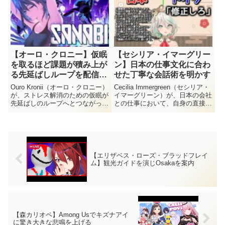
近距離で遭遇しながらも気づかれ
した場面での反応が切り抜きにま
なかった一部...
とめられ、話題になっていま
す。...
【オーロ・クロニー】仮眠
【セシリア・イマーグリー
を取るほど課題が積み上が
ン】日本の仕事文化に合わ
る先延ばしループを配信で
せた丁寧な会話術を明かす
語る
Ouro Kronii（オーロ・クロニー）
Cecilia Immergreen（セシリア・
が、ストレス解消のための仮眠が
イマーグリーン）が、日本の会社
先延ばしのループへとつながって
との仕事において、自身の直接的
しまう経緯を配信中に語りまし
な表現を避けるための工夫につい
た。SANABI の配信中に課題が
て語りました。ドイツ出身の彼女
一切手つかずであることに気づ
が、相手への配慮を示す「装飾的
き、「I'm so screwed」と率直に
な言葉」を用いることで円滑な関
状...
係を築いてい...
【エリザベス・ローズ・ブラッドフレイ
ム】観光ガイドを演じOsakaを案内
【森カリオペ】Among Usでキズナアイ
に驚き大きな悲鳴を上げる