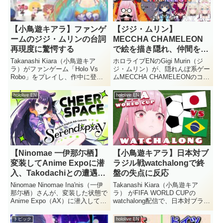
【小鳥遊キアラ】ファンゲ
【ジジ・ムリン】
ームのジジ・ムリンの台詞
MECCHA CHAMELEON
再現度に驚愕する
で絵を描き隠れ、仲間を欺
いて大笑い
Takanashi Kiara（小鳥遊キア
ホロライブENのGigi Murin（ジ
ラ）がファンゲーム「Holo Vs
ジ・ムリン）が、隠れんぼ系ゲー
Robo」をプレイし、作中に登場
ムMECCHA CHAMELEONのコラ
するGigi Murin（ジジ・ムリン）
ボ配信に挑みました。背景に溶け
の台詞の再現度の高さに驚愕しま
込む絵を描いて仲間を欺き、見つ
hololive EN
hololive EN
した。ジジ本人が執筆したのでは
からずに笑い出す場面が切り抜き
ないかと疑うほど、独特な言い
で注目を集めています。Gigi
回...
Muri...
【Ninomae 一伊那尓栖】
【小鳥遊キアラ】日本対ブ
変装してAnime Expoに潜
ラジル戦watchalongで終
入、Takodachiとの遭遇を
盤の失点に反応
語る
Ninomae Ninomae Ina'nis（一伊
Takanashi Kiara（小鳥遊キア
那尓栖）さんが、変装した状態で
ラ） がFIFA WORLD CUPの
Anime Expo（AX）に潜入してい
watchalong配信で、日本対ブラジ
たと配信で明かしました。会場で
ル戦を観戦しました。後半アディ
TakodachiやHololiveファンと至
ショナルタイムにブラジルが得点
トピック
hololive EN