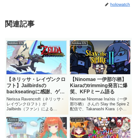
holowatch
関連記事
hololive EN
hololive EN
【ネリッサ・レイヴンクロ
【Ninomae 一伊那尓栖】
フト】Jailbirdsの
Kiaraのtrimming発言に爆
backseatingに感謝、ゲー
笑、KFPミーム語る
ムは助けで勝てると語る
Nerissa Ravencroft（ネリッサ・
Ninomae Ninomae Ina'nis（一伊
レイヴンクロフト）が
那尓栖） さんの Slay the Spire 2
Jailbirds（ファン）による
配信で、Takanashi Kiara（小鳥
backseating（助言）への感謝を
遊キアラ） さんが KFP の定番ミ
口にしました。自分はゲームが苦
ームを語る一幕がありました。
Justice
トピック
手で、視聴者の助けがなければ進
Kiara さんの "tri...
め方が分からないと、配信中に率
直に語っ...