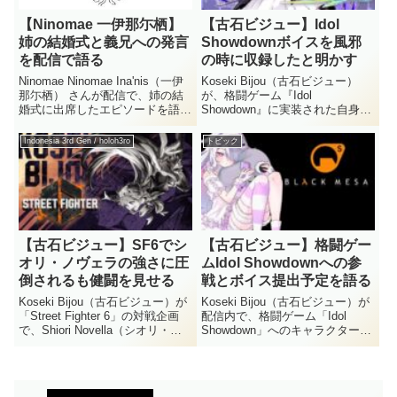
【Ninomae 一伊那尓栖】
【古石ビジュー】Idol
姉の結婚式と義兄への発言
Showdownボイスを風邪
を配信で語る
の時に収録したと明かす
Ninomae Ninomae Ina'nis（一伊
Koseki Bijou（古石ビジュー）
那尓栖） さんが配信で、姉の結
が、格闘ゲーム『Idol
婚式に出席したエピソードを語り
Showdown』に実装された自身の
ました。スピーチの内容や義兄へ
キャラクターについて語りまし
伝えた言葉が話題となり、切り抜
た。その際、ゲーム内のボイスを
Indonesia 3rd Gen / holoh3ro
トピック
きでも反響を呼んでいます。
風邪をひいている時に収録したと
Ninomae Ninomae Ina'n...
いうエピソードを明かし、話題を
呼んでいます。Kos...
【古石ビジュー】SF6でシ
【古石ビジュー】格闘ゲー
オリ・ノヴェラの強さに圧
ムIdol Showdownへの参
倒されるも健闘を見せる
戦とボイス提出予定を語る
Koseki Bijou（古石ビジュー）が
Koseki Bijou（古石ビジュー）が
「Street Fighter 6」の対戦企画
配信内で、格闘ゲーム「Idol
で、Shiori Novella（シオリ・ノ
Showdown」へのキャラクター参
ヴェラ）と対戦しました。Shiori
戦について語りました。近いうち
の予想外の強さに圧倒されつつ
にゲーム用のボイスを提出する予
も、果敢に立ち向かうビジューの
定であることも明かしています。
姿が話題を呼ん...
Koseki Bijou（古石ビジュー）...