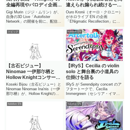
全編再現やパロディ企画に
違えられ煽られ続ける一幕
ついて語る
を披露
Gigi Murin（ジジ・ムリン）が、
Ouro Kronii（オーロ・クロニー）
自身の3D Live「Autofister
がホロライブ EN の企画
Network」の開催を前に、配信内
「ENigmatic Recollection」に
で映画「Twilight」の再現企画に
て、Raora Panthera（ラオラ・パ
ついて語りました。著作権を考慮
ンテーラ） から名前を執拗に間
トピック
hololive EN
して名前を変更した「パロディ
違えられる一幕がありました。戦
版」の制作や、映画館での...
場で窮地に陥る中...
【古石ビジュー】
【IRyS】Cecilia の violin
Ninomae 一伊那尓栖と
solo と舞台裏の小道具の
Hollow Knightコンサート
仕掛けを語る
へ同行
Koseki Bijou（古石ビジュー）と
IRyS が Serendipity concert のア
Ninomae Ninomae Ina'nis（一伊
フタートークで、Cecilia
那尓栖）が、Hollow Knightのオ
Immergreen（セシリア・イマー
ーケストラコンサートを一緒に鑑
グリーン） の violin solo につい
賞したことが明かされました。お
て語りました。演出の見どころに
hololive EN
hololive EN
互いに同じタイミングで誘い合お
加えて、自身も関わった小道具の
うと考えていた...
受け渡...