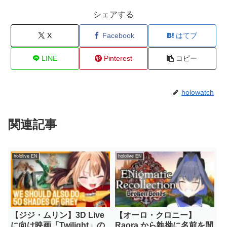
シェアする
X
Facebook
はてブ
LINE
Pinterest
コピー
holowatch
関連記事
hololive EN
hololive EN
【ジジ・ムリン】3D Live
【オーロ・クロニー】
に向け映画「Twilight」の
Raora から執拗に名前を間