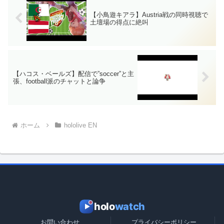
【小鳥遊キアラ】Austria戦の同時視聴で
土壇場の得点に絶叫
【ハコス・ベールズ】配信で”soccer”と主
張、football派のチャットと論争
ホーム
hololive EN
holo
watch
お問い合わせ
プライバシーポリシー