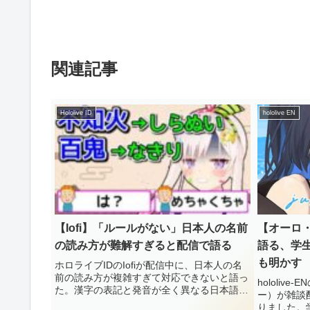
関連記事
Hololive ID
hololive EN
【Iofi】「ルールがない」日本人の名前
【オーロ・
の読み方が難解すぎると配信で語る
語る、学
も明かす
ホロライブIDのIofiが配信中に、日本人の名
前の読み方が複雑すぎて対応できないと語っ
hololive
た。漢字の表記と発音が全く異なる日本語人
ー）が雑談
名の難解さと、フリガナを記入させる日本独
りました。