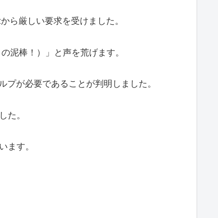
kerのMazから厳しい要求を受けました。
ief!（この泥棒！）」と声を荒げます。
タラ、ケルプが必要であることが判明しました。
しました。
いています。