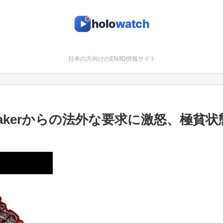
holo
watch
日本の方向けのEN/ID情報サイト
peakerからの法外な要求に激怒、極貧