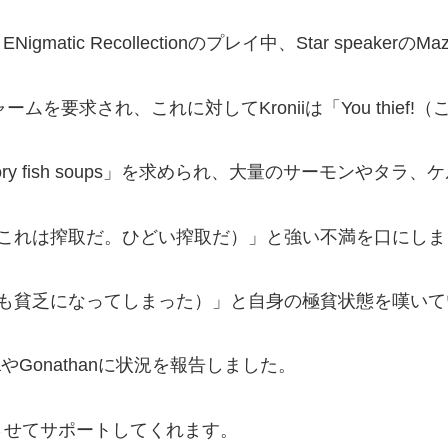
Nigmatic Recollectionのプレイ中、Star spea
」や各種チャームを要求され、これに対してKroniiは「You th
avory fish soups」を求められ、大量のサーモンや
dy extortion.（これは搾取だ。ひどい搾取だ）」と強い不満を口に
 poor.（とても貧乏になってしまった）」と自身の極貧状態を嘆
Gonathanに状況を報告しました。
を完了させてサポートしてくれます。