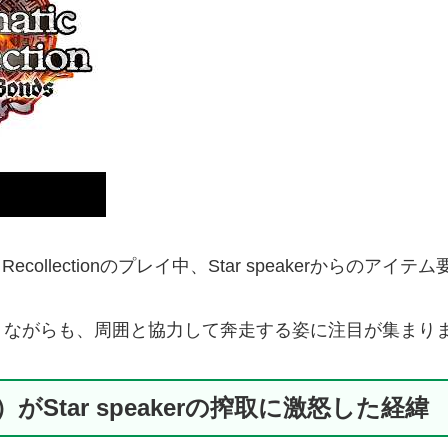
tic Recollectionのプレイ中、Star speaker
りながらも、周囲と協力して奔走する姿に注目が集まり
）がStar speakerの搾取に激怒した経緯