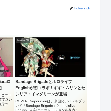
holowatch
hololive EN
iaraロ
Bandage Brigadeとホロライブ
応
Englishが初コラボ！ギギ・ムリンとセ
シリア・イマグリーンが登場
ra とのロ
肢で迷い
COVER Corporationは、米国のアパレルブラ
は自身のモ
ンド「Bandage Brigade」と「hololive
りまし
English」の初コラボレーションを発表しま