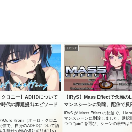
トピック
クロニー】ADHDについて
【IRyS】Mass Effectで念願のL
生時代の課題提出エピソード
マンスシーンに到達、配信で反
IRyS が Mass Effect の配信で、Lia
マンスシーンに到達しました。選択
-ENのOuro Kronii（オーロ・クロニ
つつ "join" を選び、シーンの最中
配信で、自身のADHDについて語
デルで画面を隠そうとする一幕もあ
学生時代の締め切りギリギリの勉