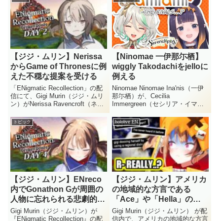
互いに同じタイミングで誘い合お
た。その設定の作り込みや、妄想
うと考えていた...
を語る中での思いがけな...
【ジジ・ムリン】Nerissa
【Ninomae 一伊那尓栖】
からGame of Thronesに例
wiggly Takodachiをjelloに
えた不穏な提案を受ける
例える
「ENigmatic Recollection」の配
Ninomae Ninomae Ina'nis（一伊
信にて、Gigi Murin（ジジ・ムリ
那尓栖）が、Cecilia
ン）がNerissa Ravencroft（ネリ
Immergreen（セシリア・イマー
ッサ・レイヴンクロフト）から不
グリーン）によってリギングされ
穏な提案を受ける一幕がありまし
たwiggly Takodachiを"jello"に例
トピック
hololive EN
た。海外ドラマ「Game of
えました。配信中に「今すぐゼリ
Thro...
ーが食べ...
【ジジ・ムリン】ENreco
【ジジ・ムリン】アメリカ
内でGonathon Gが周囲の
の地域的な方言である
人物に忘れられる悲劇的な
「Ace」や「Hella」の使
展開
用について語る
Gigi Murin（ジジ・ムリン）が
Gigi Murin（ジジ・ムリン） が配
『ENigmatic Recollection』の配
信内で、アメリカの地域的な方言