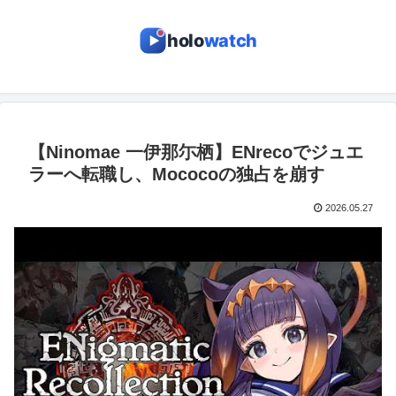
holo
watch
【Ninomae 一伊那尓栖】ENrecoでジュエ
ラーへ転職し、Mococoの独占を崩す
2026.05.27