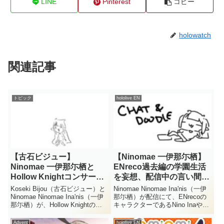
LINE
Pinterest
コピー
holowatch
関連記事
トピック
hololive EN
【古石ビジュー】
【Ninomae 一伊那尓栖】
Ninomae 一伊那尓栖と
ENreco過去編の学園生活
Hollow Knightコンサート
を妄想、配信中の言い間違
へ同行
いも話題に
Koseki Bijou（古石ビジュー）と
Ninomae Ninomae Ina'nis（一伊
Ninomae Ninomae Ina'nis（一伊
那尓栖）が配信にて、ENrecoの
那尓栖）が、Hollow Knightのオ
キャラクターであるNino Inaや
ーケストラコンサートを一緒に鑑
Gonathanらの過去編となる学園
賞したことが明かされました。お
生活の妄想ストーリーを語りまし
Advent
hololive EN