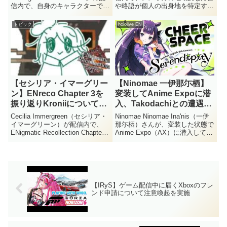
信内で、自身のキャラクターであ
や略語が個人の出身地を特定する
るGonathon Gが次々と周囲に忘
鍵になるという話題について語り
れられる悲劇的な展開に直面しま
ました。特に食べ放題を意味する
トピック
hololive EN
した。かつての仲間たちが記憶を
「Ace」という呼称や「Hella」と
失っていく様子と、それ...
いう単語の使用背景について、自
身の経験を...
【セシリア・イマーグリー
【Ninomae 一伊那尓栖】
ン】ENreco Chapter 3を
変装してAnime Expoに潜
振り返りKroniiについて語
入、Takodachiとの遭遇を
る
語る
Cecilia Immergreen（セシリア・
Ninomae Ninomae Ina'nis（一伊
イマーグリーン）が配信内で、
那尓栖）さんが、変装した状態で
ENigmatic Recollection Chapter 3
Anime Expo（AX）に潜入してい
の振り返りを行いました。特にお
たと配信で明かしました。会場で
気に入りだったシーンや、Ouro
TakodachiやHololiveファンと至
Kronii（オーロ・クロニー）と
近距離で遭遇しながらも気づかれ
の...
なかった一部...
【IRyS】ゲーム配信中に届くXboxのフレ
ンド申請について注意喚起を実施