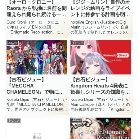
【オーロ・クロニー】
【ジジ・ムリン】自作のオ
Raora から執拗に名前を間
レンジの絵画をライブイベ
違えられ煽られ続ける一幕
ントに持参する計画を明か
を披露
す
Ouro Kronii（オーロ・クロニー）
hololive English -Justice-のGigi
がホロライブ EN の企画
Murin（ジジ・ムリン）が、自身
「ENigmatic Recollection」に
の配信内で制作したオレンジの絵
て、Raora Panthera（ラオラ・パ
画について言及しました。この作
ンテーラ） から名前を執拗に間
品をhololive Englishのライブイベ
Advent
トピック
違えられる一幕がありました。戦
ント「Serendipity」に持...
場で窮地に陥る中...
【古石ビジュー】
【古石ビジュー】
『MECCHA
Kingdom Hearts 4発表に
CHAMELEON』で物に擬
歓喜しシリーズの知識を語
態して隠れる
る
Koseki Bijou（古石ビジュー） が
Koseki Bijou（古石ビジュー）が
配信『MECCHA CHAMELEON』
Mori Calliope（森カリオペ）との
で、周囲のオブジェクトに擬態し
同時視聴配信にて、「Kingdom
て隠れるプレイを披露しました。
Hearts 4」の発表に大きな反応を
気づかれずにポイントを重ねる立
見せました。作中のキャラクター
トピック
Advent
ち回りや、クローン機能の発見が
や過去作に関する深い知識を披露
話題になっています。Koseki B...
し、リスナーの注目を...