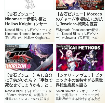
【古石ビジュー】
【古石ビジュー】Mococo
Ninomae 一伊那尓栖と
のチャーム市場独占に対抗
Hollow Knightコンサート
しJewelerへ転職を宣言
へ同行
Koseki Bijou（古石ビジュー）と
ENigmatic Recollectionの配信に
Ninomae Ninomae Ina'nis（一伊
て、Koseki Bijou（古石ビジュ
那尓栖）が、Hollow Knightのオ
ー）がJeweler（宝石商）への転
ーケストラコンサートを一緒に鑑
職を宣言しました。Mococoによ
賞したことが明かされました。お
るチャーム市場の独占状態を打破
hololive EN
hololive EN
互いに同じタイミングで誘い合お
するため、より安価での販売を持
うと考えていた...
ちかける様子が注目...
【古石ビジュー】もし自分
【シオリ・ノヴェラ】ピク
に子供がいたら？「事故で
ニック中の独特すぎる異世
死なせてしまうかも」と発
界転生妄想を語る
言
Koseki Bijou（古石ビジュー）が
Shiori Novella（シオリ・ノヴェ
『Forza Horizon 6』の配信中、
ラ）が配信にて、ピクニック中に
母親のストレスについて語りまし
異世界転生する独特すぎる妄想を
た。その後、もし自分に子供がい
語りました。そのあまりにも斜め
たら「事故で死なせてしまうと思
上の内容に、コラボ相手のCalliも