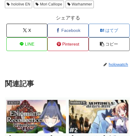
hololive EN
Mori Calliope
Warhammer
シェアする
X
Facebook
はてブ
LINE
Pinterest
コピー
holowatch
関連記事
トピック
hololive EN