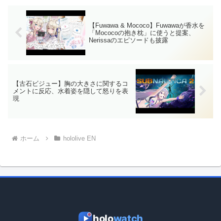
う」という衝撃的な予想を発言し
困惑の声を上げています。Shiori
ています。Koseki Bijou...
Novella（シオリ・ノヴェラ...
【Fuwawa & Mococo】Fuwawaが香水を
「Mococoの抱き枕」に使うと提案、
Nerissaのエピソードも披露
【古石ビジュー】胸の大きさに関するコ
メントに反応、水着姿を隠して怒りを表
現
ホーム
hololive EN
holo
watch